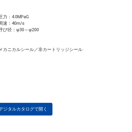
圧力：4.0MPaG
周速：40m/s
呼び径：φ30～φ200
メカニカルシール／非カートリッジシール
デジタルカタログで開く