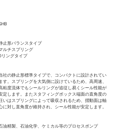
GHB
静止形バランスタイプ
マルチスプリング
Oリングタイプ
当社の静止形標準タイプで、コンパクトに設計されてい
ます。スプリングを大気側に設けているため、高周速、
高粘度流体でもシールリングが追従し易くシール性能が
安定します。またスタフィングボックス端面の直角度の
狂いはスプリングによって吸収されるため、摺動面は軸
心に対し直角度が維持され、シール性能が安定します。
石油精製、石油化学、ケミカル等のプロセスポンプ