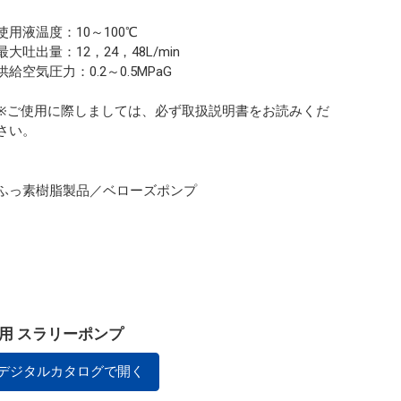
使用液温度：10～100℃
最大吐出量：12，24，48L/min
供給空気圧力：0.2～0.5MPaG
※ご使用に際しましては、必ず取扱説明書をお読みくだ
さい。
ふっ素樹脂製品／ベローズポンプ
ス用 スラリーポンプ
デジタルカタログで開く