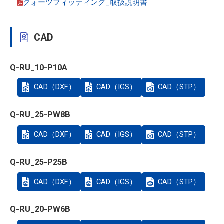
クォーツフィッティング_取扱説明書
CAD
Q-RU_10-P10A
CAD（DXF）
CAD（IGS）
CAD（STP）
Q-RU_25-PW8B
CAD（DXF）
CAD（IGS）
CAD（STP）
Q-RU_25-P25B
CAD（DXF）
CAD（IGS）
CAD（STP）
Q-RU_20-PW6B