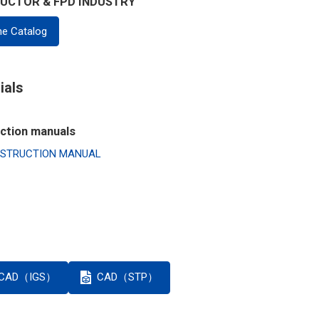
UCTOR & FPD INDUSTRY
ne Catalog
ials
uction manuals
ng INSTRUCTION MANUAL
CAD（IGS）
CAD（STP）