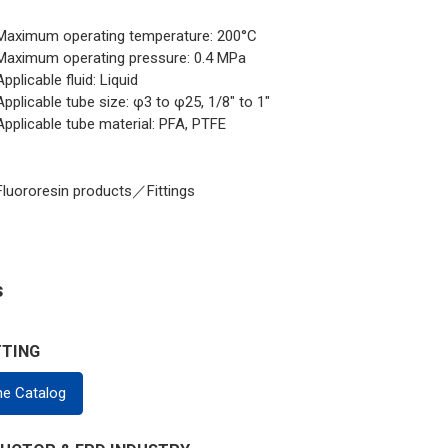
Maximum operating temperature: 200°C
Maximum operating pressure: 0.4 MPa
Applicable fluid: Liquid
Applicable tube size: φ3 to φ25, 1/8" to 1"
Applicable tube material: PFA, PTFE
Fluororesin products／Fittings
s
TTING
ne Catalog