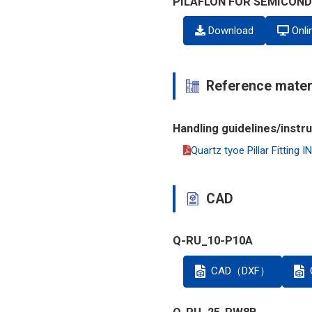
PILAFLON FOR SEMICOND
Download
Onli
Reference mater
Handling guidelines/instr
Quartz tyoe Pillar Fitti
CAD
Q-RU_10-P10A
CAD（DXF）