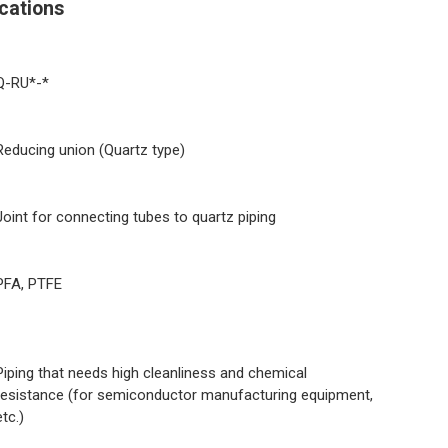
cations
Q-RU*-*
Reducing union (Quartz type)
Joint for connecting tubes to quartz piping
PFA, PTFE
Piping that needs high cleanliness and chemical
resistance (for semiconductor manufacturing equipment,
etc.)