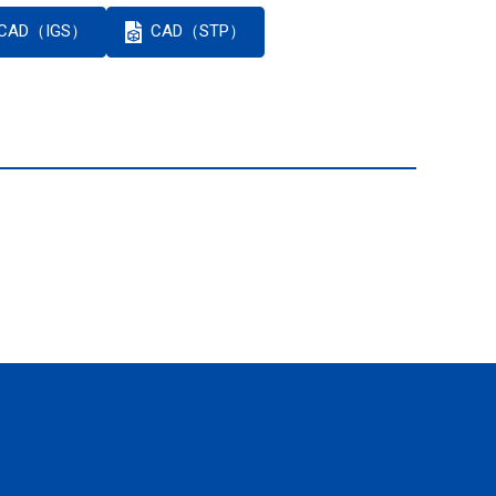
CAD（IGS）
CAD（STP）