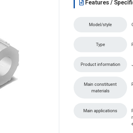
Features / Specifi
Model/style
Type
Product information
Main constituent
materials
Main applications