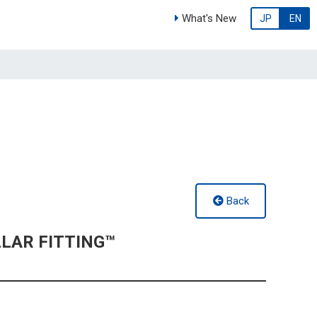
What's New
JP
EN
Back
LLAR FITTING™