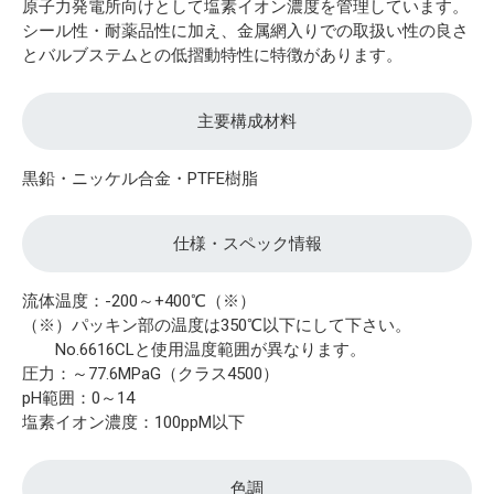
原子力発電所向けとして塩素イオン濃度を管理しています。
シール性・耐薬品性に加え、金属網入りでの取扱い性の良さ
とバルブステムとの低摺動特性に特徴があります。
主要構成材料
黒鉛・ニッケル合金・PTFE樹脂
仕様・スペック情報
流体温度：-200～+400℃（※）
（※）パッキン部の温度は350℃以下にして下さい。
No.6616CLと使用温度範囲が異なります。
圧力：～77.6MPaG（クラス4500）
pH範囲：0～14
塩素イオン濃度：100ppM以下
色調