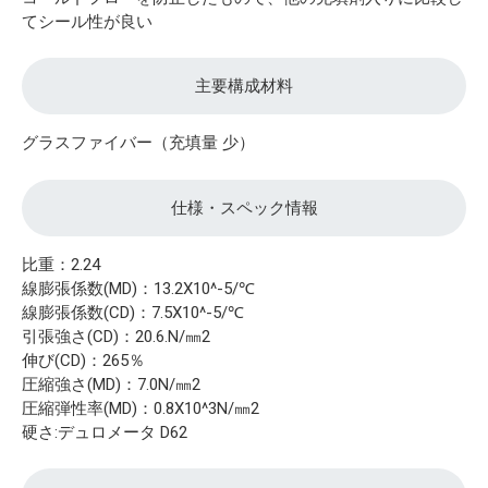
てシール性が良い
主要構成材料
グラスファイバー（充填量 少）
仕様・スペック情報
比重：2.24
線膨張係数(MD)：13.2X10^-5/℃
線膨張係数(CD)：7.5X10^-5/℃
引張強さ(CD)：20.6.N/㎜2
伸び(CD)：265％
圧縮強さ(MD)：7.0N/㎜2
圧縮弾性率(MD)：0.8X10^3N/㎜2
硬さ:デュロメータ D62