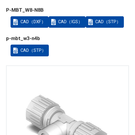
P-MBT_W8-N8B
CAD（DXF）
CAD（IGS）
CAD（STP）
p-mbt_w3-n4b
CAD（STP）