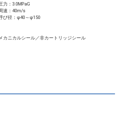
圧力：3.0MPaG
周速：40m/s
呼び径：φ40～φ150
メカニカルシール／非カートリッジシール