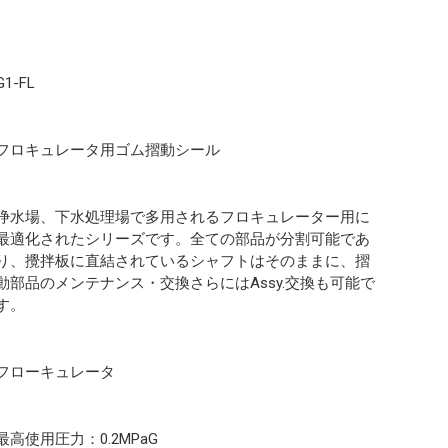
G1-FL
フロキュレータ用ゴム摺動シール
浄水場、下水処理場で多用されるフロキュレーター用に
最適化されたシリーズです。全ての部品が分割可能であ
り、攪拌板に直結されているシャフトはそのままに、摺
動部品のメンテナンス・交換さらにはAssy.交換も可能で
す。
フローキュレータ
最高使用圧力：0.2MPaG