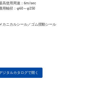
最高使用周速：6m/sec
適用軸径：φ60～φ250
メカニカルシール／ゴム摺動シール
デジタルカタログで開く