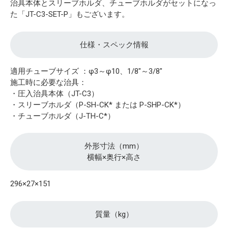
治具本体とスリーブホルダ、チューブホルダがセットになっ
た「JT-C3-SET-P」もございます。
仕様・スペック情報
適用チューブサイズ ：φ3～φ10、1/8"～3/8"
施工時に必要な治具：
・圧入治具本体（JT-C3）
・スリーブホルダ（P-SH-CK* または P-SHP-CK*）
・チューブホルダ（J-TH-C*）
外形寸法（mm）
横幅×奥行×高さ
296×27×151
質量（kg）