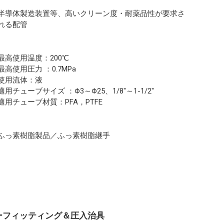
半導体製造装置等、高いクリーン度・耐薬品性が要求さ
れる配管
最高使用温度：200℃
最高使用圧力 ：0.7MPa
使用流体：液
適用チューブサイズ ：Φ3～Φ25、1/8"～1-1/2"
適用チューブ材質：PFA，PTFE
ふっ素樹脂製品／ふっ素樹脂継手
ラーフィッティング＆圧入治具