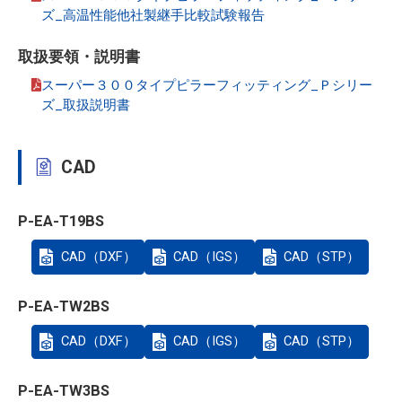
ズ_高温性能他社製継手比較試験報告
取扱要領・説明書
スーパー３００タイプピラーフィッティング_Ｐシリー
ズ_取扱説明書
CAD
P-EA-T19BS
CAD（DXF）
CAD（IGS）
CAD（STP）
P-EA-TW2BS
CAD（DXF）
CAD（IGS）
CAD（STP）
P-EA-TW3BS