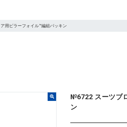
ブロア用ピラーフォイル™編組パッキン
№6722 スーツ
ン