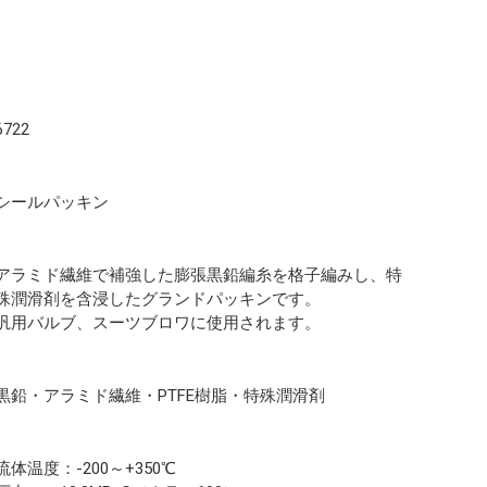
6722
シールパッキン
アラミド繊維で補強した膨張黒鉛編糸を格子編みし、特
殊潤滑剤を含浸したグランドパッキンです。
汎用バルブ、スーツブロワに使用されます。
黒鉛・アラミド繊維・PTFE樹脂・特殊潤滑剤
流体温度：-200～+350℃