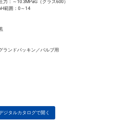
圧力：～10.3MPaG（クラス600）
pH範囲：0～14
黒
グランドパッキン／バルブ用
デジタルカタログで開く