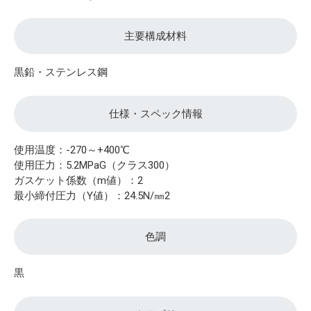
主要構成材料
黒鉛・ステンレス鋼
仕様・スペック情報
使用温度：-270～+400℃
使用圧力：5.2MPaG（クラス300）
ガスケット係数（m値）：2
最小締付圧力（Y値）：24.5N/㎜2
色調
黒