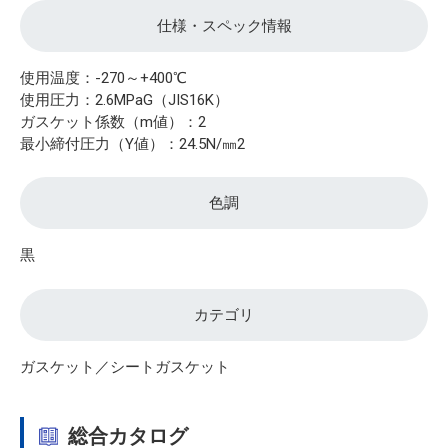
仕様・スペック情報
使用温度：-270～+400℃
使用圧力：2.6MPaG（JIS16K）
ガスケット係数（m値）：2
最小締付圧力（Y値）：24.5N/㎜2
色調
黒
カテゴリ
ガスケット／シートガスケット
総合カタログ