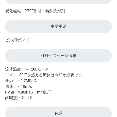
炭化繊維・PTFE樹脂・特殊潤滑剤
主要用途
ビル用ポンプ
仕様・スペック情報
流体温度：～+200℃（※）
（※）+80℃を超える流体は冷却が必要です。
圧力：～1.2MPaG
周速：～10m/s
PV値：9.8MPaG・m/s以下
pH範囲：2～12
色調