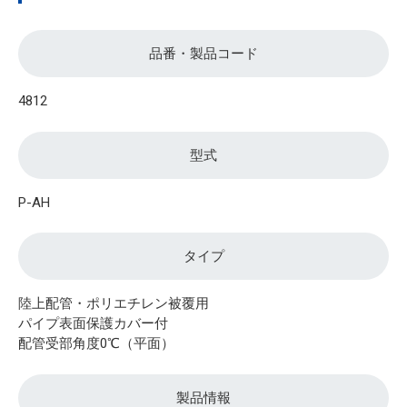
品番・製品コード
4812
型式
P-AH
タイプ
陸上配管・ポリエチレン被覆用
パイプ表面保護カバー付
配管受部角度0℃（平面）
製品情報