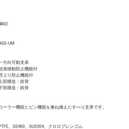
4802
ASS-UM
一方向可動支承
超過移動防止機能付
浮上り防止機能付
上部構造：鉄骨
下部構造：鉄骨
ローラー機能とピン機能を兼ね備えたすべり支承です。
PTFE、SS400、SUS304、クロロプレンゴム