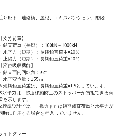
渡り廊下、連絡橋、屋根、エキスパンション、階段
【支持荷重】
・鉛直荷重（長期）：100kN～1000kN
・水平力（短期）：長期鉛直荷重×20％
・上揚力（短期）：長期鉛直荷重×20％
【変位吸収機能】
・鉛直面内回転角：±2°
・水平変位量：±55㎜
※短期鉛直荷重は、長期鉛直荷重×1.5としています。
※水平力は、超過移動防止のストッパーが負担できる荷
重を示します。
※標準設計では、上揚力または短期鉛直荷重と水平力が
同時に作用する場合を考慮していません。
ライトグレー