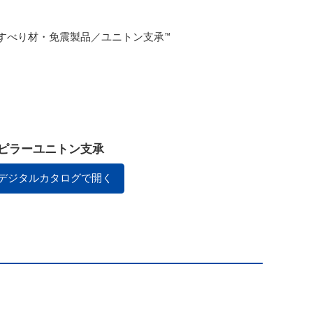
すべり材・免震製品／ユニトン支承™
ズ ピラーユニトン支承
デジタルカタログで開く