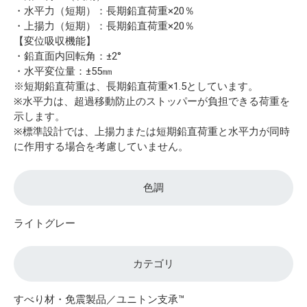
・水平力（短期）：長期鉛直荷重×20％
・上揚力（短期）：長期鉛直荷重×20％
【変位吸収機能】
・鉛直面内回転角：±2°
・水平変位量：±55㎜
※短期鉛直荷重は、長期鉛直荷重×1.5としています。
※水平力は、超過移動防止のストッパーが負担できる荷重を
示します。
※標準設計では、上揚力または短期鉛直荷重と水平力が同時
に作用する場合を考慮していません。
色調
ライトグレー
カテゴリ
すべり材・免震製品／ユニトン支承™