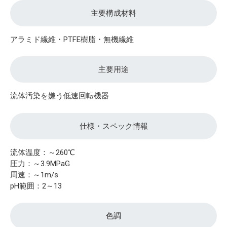
主要構成材料
アラミド繊維・PTFE樹脂・無機繊維
主要用途
流体汚染を嫌う低速回転機器
仕様・スペック情報
流体温度：～260℃
圧力：～3.9MPaG
周速：～1m/s
pH範囲：2～13
色調