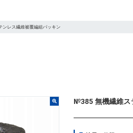
ステンレス繊維被覆編組パッキン
№385 無機繊