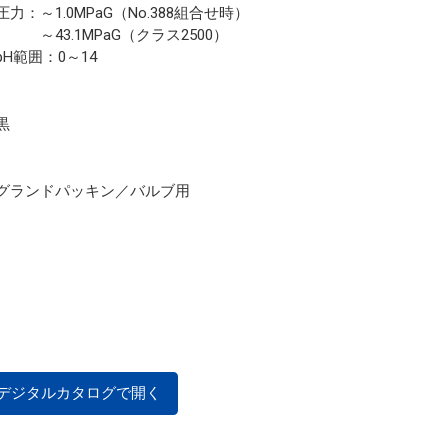
圧力：～1.0MPaG（No.388組合せ時）
～43.1MPaG（クラス2500）
pH範囲：0～14
黒
グランドパッキン／バルブ用
デジタルカタログで開く