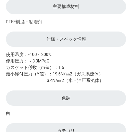
主要構成材料
PTFE樹脂・粘着剤
仕様・スペック情報
使用温度：-100～200℃
使用圧力：～3.3MPaG
ガスケット係数（m値）：1.5
最小締付圧力（Y値）：19.6N/㎜2（ガス系流体）
3.4N/㎜2（水・油圧系流体）
色調
白
カテゴリ