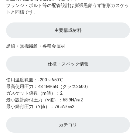
フランジ・ボルト等の配管設計は膨張黒鉛うず巻形ガスケッ
トと同様です。
主要構成材料
黒鉛・無機繊維・各種金属材
仕様・スペック情報
使用温度範囲：-200～650℃
最高使用圧力：43.1MPaG（クラス2500）
ガスケット係数（m値）：2
最小設計締付圧力（y値）：68.9N/㎜2
最小締付圧力（Y値）：78.5N/㎜2
カテゴリ