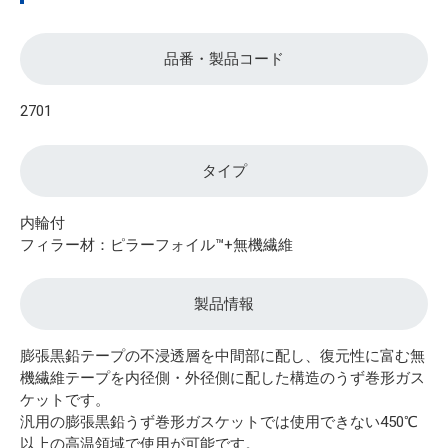
品番・製品コード
2701
タイプ
内輪付
フィラー材：ピラーフォイル™+無機繊維
製品情報
膨張黒鉛テープの不浸透層を中間部に配し、復元性に富む無
機繊維テープを内径側・外径側に配した構造のうず巻形ガス
ケットです。
汎用の膨張黒鉛うず巻形ガスケットでは使用できない450℃
以上の高温領域で使用が可能です。