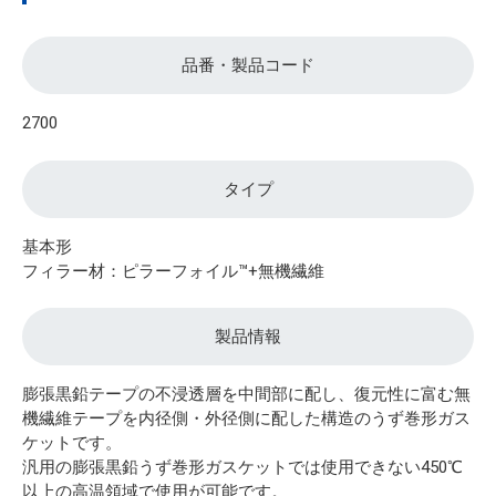
品番・製品コード
2700
タイプ
基本形
フィラー材：ピラーフォイル™+無機繊維
製品情報
膨張黒鉛テープの不浸透層を中間部に配し、復元性に富む無
機繊維テープを内径側・外径側に配した構造のうず巻形ガス
ケットです。
汎用の膨張黒鉛うず巻形ガスケットでは使用できない450℃
以上の高温領域で使用が可能です。