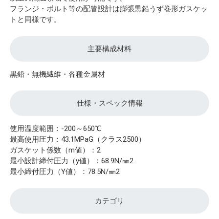
フランジ・ボルト等の配管設計は膨張黒鉛うず巻形ガスケッ
トと同様です。
主要構成材料
黒鉛・無機繊維・各種金属材
仕様・スペック情報
使用温度範囲：-200～650℃
最高使用圧力：43.1MPaG（クラス2500）
ガスケット係数（m値）：2
最小設計締付圧力（y値）：68.9N/㎜2
最小締付圧力（Y値）：78.5N/㎜2
カテゴリ