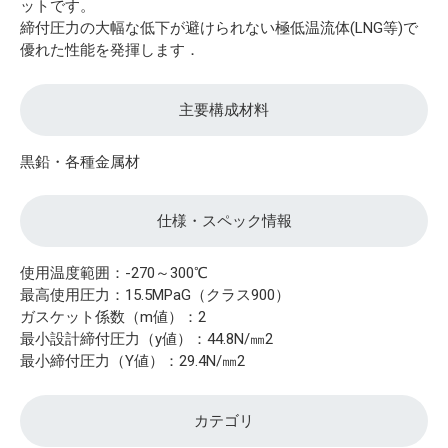
ットです。
締付圧力の大幅な低下が避けられない極低温流体(LNG等)で
優れた性能を発揮します．
主要構成材料
黒鉛・各種金属材
仕様・スペック情報
使用温度範囲：-270～300℃
最高使用圧力：15.5MPaG（クラス900）
ガスケット係数（m値）：2
最小設計締付圧力（y値）：44.8N/㎜2
最小締付圧力（Y値）：29.4N/㎜2
カテゴリ