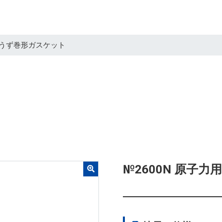
用うず巻形ガスケット
№2600N 原子