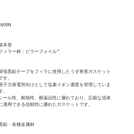
2600N
基本形
フィラー材：ピラーフォイル™
膨張黒鉛テープをフィラに使用したうず巻形ガスケット
です。
原子力発電所向けとして塩素イオン濃度を管理していま
す。
シール性、耐熱性、耐薬品性に優れており、広範な流体
に適用できる信頼性に優れたガスケットです。
黒鉛・各種金属材