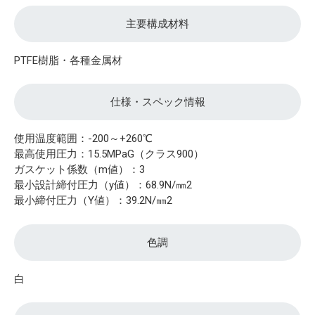
主要構成材料
PTFE樹脂・各種金属材
仕様・スペック情報
使用温度範囲：-200～+260℃
最高使用圧力：15.5MPaG（クラス900）
ガスケット係数（m値）：3
最小設計締付圧力（y値）：68.9N/㎜2
最小締付圧力（Y値）：39.2N/㎜2
色調
白