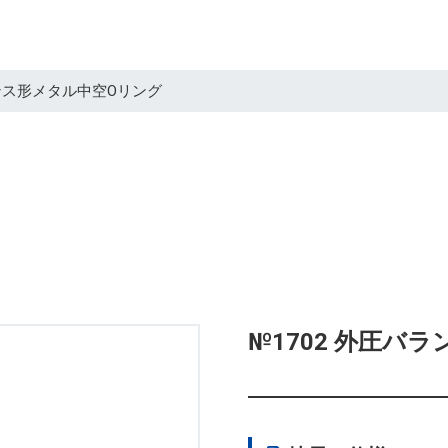
ランス形メタル中空Oリング
№1702 外圧バ