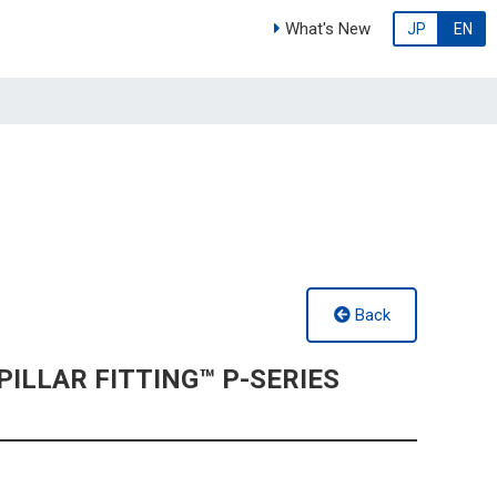
What's New
JP
EN
Back
PILLAR FITTING™ P-SERIES