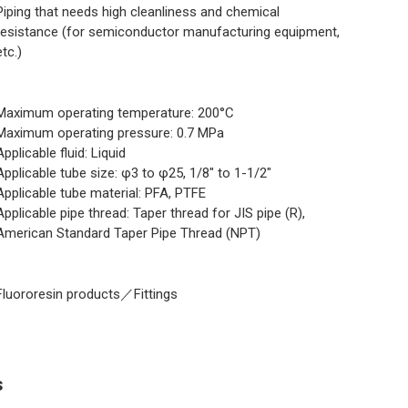
Piping that needs high cleanliness and chemical
resistance (for semiconductor manufacturing equipment,
etc.)
Maximum operating temperature: 200°C
Maximum operating pressure: 0.7 MPa
Applicable fluid: Liquid
Applicable tube size: φ3 to φ25, 1/8" to 1-1/2"
Applicable tube material: PFA, PTFE
Applicable pipe thread: Taper thread for JIS pipe (R),
American Standard Taper Pipe Thread (NPT)
Fluororesin products／Fittings
s