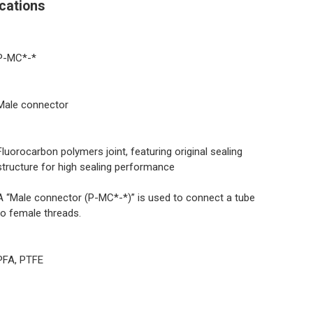
cations
P-MC*-*
Male connector
Fluorocarbon polymers joint, featuring original sealing
structure for high sealing performance
A “Male connector (P-MC*-*)” is used to connect a tube
to female threads.
PFA, PTFE