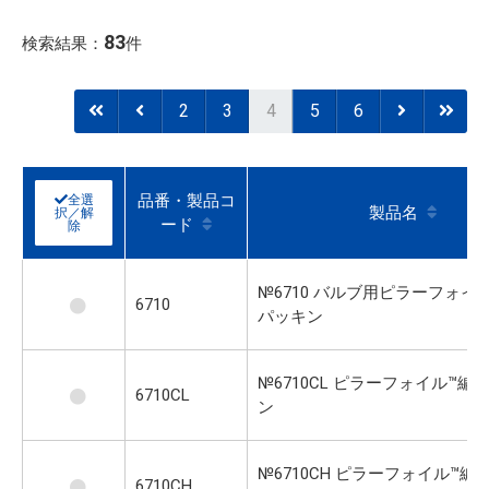
83
検索結果：
件
2
3
4
5
6
品番・製品コ
全選
製品名
択／解
ード
除
№6710 バルブ用ピラーフォイ
6710
パッキン
№6710CL ピラーフォイル™編
6710CL
ン
№6710CH ピラーフォイル™編
6710CH