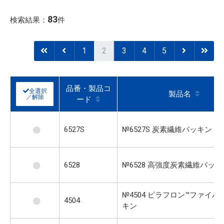
83
検索結果：
件
1
2
3
4
5
品番・製品コ
全選択
製品名
／解除
ード
6527S
№6527S 炭素繊維パッキン
6528
№6528 高強度炭素繊維パッキ
№4504 ピラフロン™ファイバ
4504
キン